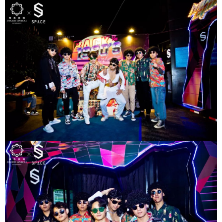
舞池格外耀眼 REVER们穿着喇叭裤、花衬衫 梳着
飞机头/爆炸头 甩尖皮鞋在舞池划出一条条disco曲
线 80年代元素贯穿整晚 主题歌曲与复古元素的碰撞
给人炫酷的视觉盛宴和热舞体验 用经典呈现经典 窈
窕美丽的女郎 绚丽夺目的激光灯 金光熠熠的迪斯科
舞球 用彼此的舞步与疯狂 抛却烦恼 尽情释放 昨晚
我们身着美丽复古衣裙 共聚SPACE赴一场旧时光之
扫描二维码继续阅读
约 拥抱时间带给我们的经典回忆 感受时代芳华的光
阴故事 追忆昔日放肆的欢乐时光 复 古 SPACE CL
UB X 就要你开心 关于博主：成都夜店网站站长，
经常出没于成都各大夜店，和每个夜店都有点关
系，如果你有关于夜店座位预定、酒的价格、消费
情况、卡座预定，包房预定、举办生日Party等相关
的问题可以打我电话或加我微信咨询，电话(同微
信)：13160091238，或者扫描下方二维码加我微
信，本人会在能力范围内给予你最大的帮助。博主
还可以提供成都各个夜店的预定服务。