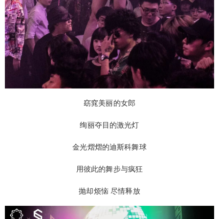
窈窕美丽的女郎
绚丽夺目的激光灯
金光熠熠的迪斯科舞球
用彼此的舞步与疯狂
抛却烦恼 尽情释放