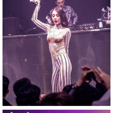
给undefined打赏
付费内容
2
5
10
元
元
元
20
50
自定义
元
元
6位以上
¥
6位以上