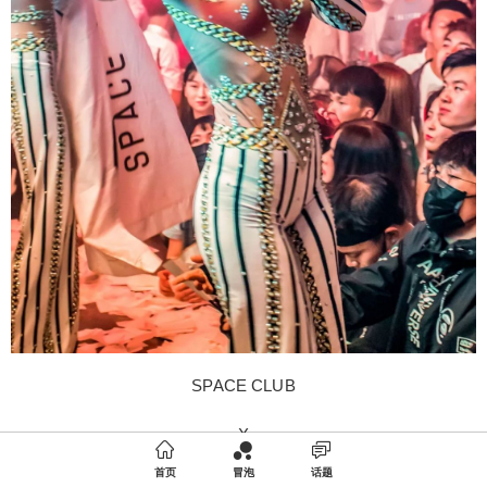
SPACE CLUB
X

首页
冒泡
话题
就要你开心