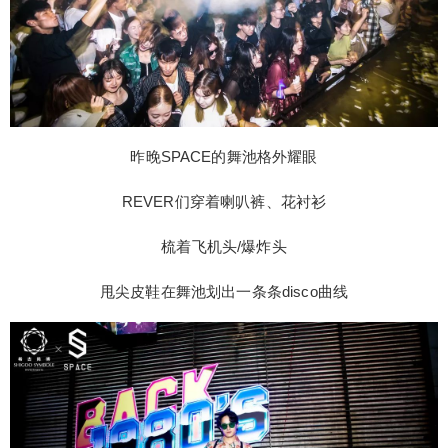
昨晚SPACE的舞池格外耀眼
REVER们穿着喇叭裤、花衬衫
梳着飞机头/爆炸头
甩尖皮鞋在舞池划出一条条disco曲线