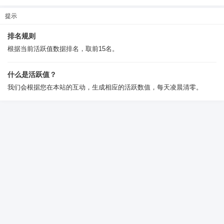
6位以上
提示
排名规则
6位以上
根据当前活跃值数据排名，取前15名。
您没有权限发布内容，请购买会员或者提升权
限。
什么是活跃值？
我们会根据您在本站的互动，生成相应的活跃数值，每天凌晨清零。
忘记密码？
找回
已有帐号？
登录
社交帐号直接登录
QQ登录
微博登录