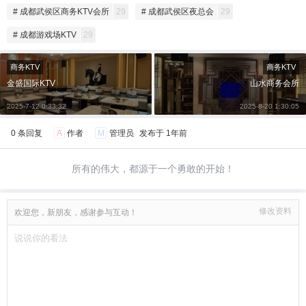
# 成都武侯区商务KTV会所
29
# 成都武侯区夜总会
29
# 成都游戏场KTV
29
商务KTV
商务KTV
金盛国际KTV
山水商务会所
2025-7-12 0:33:32
2025-8-20 1:30:05
0 条回复
A
作者
M
管理员
发布于
1年前
所有的伟大，都源于一个勇敢的开始！
修改资料
欢迎您，新朋友，感谢参与互动！