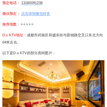
预定电话
：
13160091238
微信预定
：
点击添加微信好友
推荐指数
：⭐⭐⭐⭐⭐
D.s KTV地址
：
成都市武侯区和盛东街与荟锦路交叉口东北方向
64米左右。
以下是
D.s KTV
的部分房间图片：