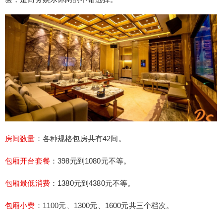
s KTV有大中小42间装修豪华的夜总会包房，每间
包房都采用进口的音响K歌设备，可以让用户尽情享
受K歌的乐趣，D.s KTV除了装修好以外服务也很不
错，还有各种有趣的互动游戏让用户尽享娱乐体
验，是商务娱乐休闲的不错选择。 房间数量：各种
规格包房共有42间。 包厢开台套餐：398元到1080
元不等。 包厢最低消费：1380元到4380元不等。
扫描二维码继续阅读
包厢小费：1100元、1300元、1600元共三个档次。
预定电话：13160091238 微信预定：点击添加微信
好友 推荐指数：⭐⭐⭐⭐⭐ D.s KTV地址：成都市武
侯区和盛东街与荟锦路交叉口东北方向64米左右。
房间数量
：各种规格包房共有42间。
以下是D.s KTV的部分房间图片：
包厢开台套餐
：398元到1080元不等。
包厢最低消费
：1380元到4380元不等。
包厢小费
：1100元、
1300元
、
1600元共三个档次。