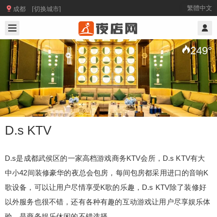

繁體中文
成都 [切换城市]
2025/8/05
@ 成都夜店网
249
°
D.s KTV
D.s是成都武侯区的一家高档游戏商务KTV会所，D.s KTV有大
中小42间装修豪华的夜总会包房，每间包房都采用进口的音响K
D.s KTV
歌设备，可以让用户尽情享受K歌的乐趣，
D.s KTV除了装修好
以外服务也很不错，还有各种有趣的互动游戏让用户尽享娱乐体
D.s是成都武侯区的一家高档游戏商务KTV会所，D.
验，
是商务娱乐休闲的不错选择。