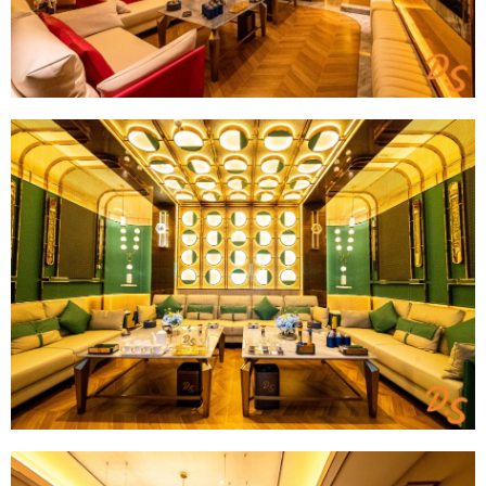
给undefined打赏
付费内容
2
5
10
元
元
元
20
50
自定义
元
元