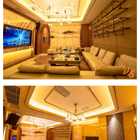
6位以上
¥
6位以上
您没有权限发布内容，请购买会员或者提升权
限。
微信支付
忘记密码？
找回
已有帐号？
登录
社交帐号直接登录
微信支付
立刻支付
QQ登录
微博登录
立刻支付