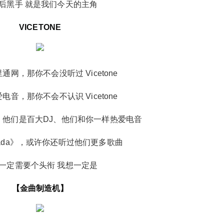
后黑手 就是我们今天的主角
ed》一决高下的歌
VICETONE
微信支付
忘记密码？
找回
已有帐号？
登录
电音界最奇葩又普遍的现象 莫过于歌儿比人火 那
社交帐号直接登录
些整日环绕耳边的曲子 听了无数遍却不知道是谁
微信支付
立刻支付
的作品 当然这也没什么不好 作品的大热在无形中
通网，那你不会没听过 Vicetone
QQ登录
微博登录
微信登录
推动了电音潮流的兴起，也让制作人尝到甜头，
立刻支付
有更多动力制作优秀的作品。记忆中首次电音大
电音，那你不会不认识 Vicetone
爆发还是5年前（2014年），Tobu 所制作的一大
、他们是百大DJ、他们和你一样热爱电音
串歌曲被当做视频BGM，尤其是在游戏集锦中，
随后便开始在网络走红，还成为了当时直播平台
扫描二维码继续阅读
vada》，或许你还听过他们更多歌曲
各大游戏主播反复播放的曲目。 可谓是红极一
时。 Tobu 凭借顺耳的旋律红遍大江南北，无论
一定需要个头衔 我想一定是
你玩不玩游戏，看不看视频，小到男生宿舍，大
到商场户外，Tobu 的旋律占领了大江南北。然而
【金曲制造机】
由于风格基本定于 melodic house，以及制作水
平并无显著提升，加之电音潮流的来袭，百花齐
放，Tobu 之后并没有像其他制作人趁热打铁走上