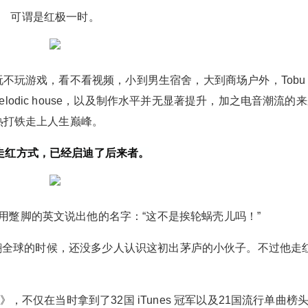
可谓是红极一时。
玩不玩游戏，看不看视频，小到男生宿舍，大到商场户外，Tobu
odic house，以及制作水平并无显著提升，加之电音潮流的
趁热打铁走上人生巅峰。
走红方式，已经启迪了后来者。
用蹩脚的英文说出他的名字：“这不是挨轮蜗壳儿吗！”
年炸翻全球的时候，还没多少人认识这初出茅庐的小伙子。不过他走
》，不仅在当时拿到了32国 iTunes 冠军以及21国流行单曲榜