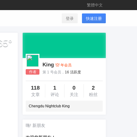
繁體中文
登录
快速注册
65
°
King
年会员
作者
第 1 号会员，
16 活跃度
118
1
0
2
文章
评论
关注
粉丝
Chengdu Nightclub King
嗨! 新朋友