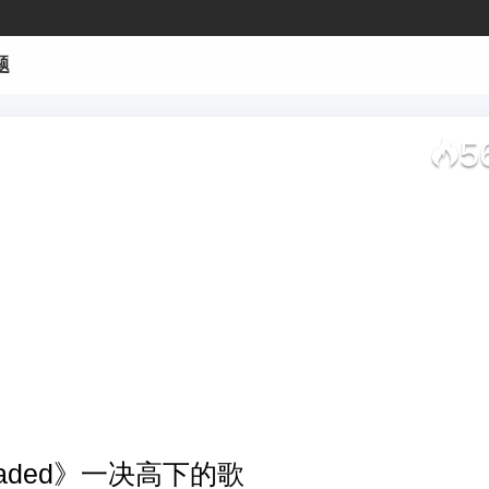
题
5
《Faded》一决高下的歌