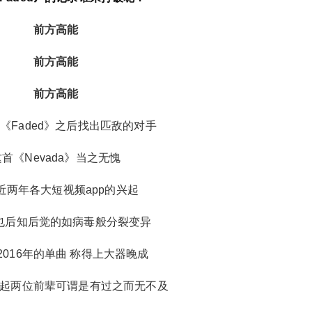
前方高能
前方高能
前方高能
2019/7/19
@ 成都夜店网
《Faded》之后找出匹敌的对手
这首《Nevada》当之无愧
给undefined打赏
近两年各大短视频app的兴起
付费内容
2
5
10
元
元
元
也后知后觉的如病毒般分裂变异
20
50
自定义
元
元
6位以上
2016年的单曲 称得上大器晚成
¥
起两位前辈可谓是有过之而无不及
6位以上
您没有权限发布内容，请购买会员或者提升权
SPACE CLUB | 唯一能与《Fad
限。