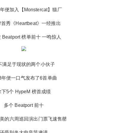
始，百大DJ、电音节、强大阵容以及优质的现
年便加入【Monstercat】猫厂
场，在国内越来越多，即便不是一线城市，你也
有机会与世界顶级DJ面对面。 越来越多优秀的制
首秀《Heartbeat》一经推出
作人/DJ在中国受到欢迎，越来越多的现场等着你
去嗨翻天，《Faded》造成的影响是里程碑级别
 Beatport 榜单前十 一鸣惊人
的。 那么《Faded》的记录谁来打破呢？ 前方高
能 前方高能 前方高能 如果要在《Faded》之后找
出匹敌的对手 这首《Nevada》当之无愧 随着近
不满足于现状的两个小伙子
两年各大短视频app的兴起 这首歌也后知后觉的
如病毒般分裂变异 同样是2016年的单曲 称得上
13年便一口气发布了6首单曲
大器晚成 并且风头比起两位前辈可谓是有过之而
无不及 其幕后黑手 就是我们今天的主角 VICETO
拿下5个 HypeM 榜首成绩
NE 如果你家里通网，那你不会没听过 Vicetone
如果你热爱电音，那你不会不认识 Vicetone 他们
多个 Beatport 前十
是电音天才、他们是百大DJ、他们和你一样热爱
电音 除了《Nevada》，或许你还听过他们更多
美的六周巡回演出门票飞速售罄
歌曲 如果一定需要个头衔 我想一定是 【金曲制
造机】 在荷兰这片电音沃土 各种风格的大牌DJ
还受到各大电音节邀请