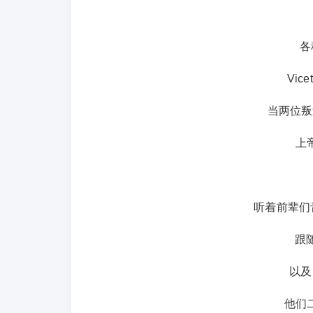
各
Vic
当两位叛
上
听着前辈们
跟随
以及 
他们二