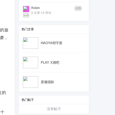
Robin
100
0 文章 • 0 评论
热门文章
 的旋
来袭，
HAOYA明宇荟
PLAY X酒吧
星璨国际
红的
热门帖子
没有帖子
头十