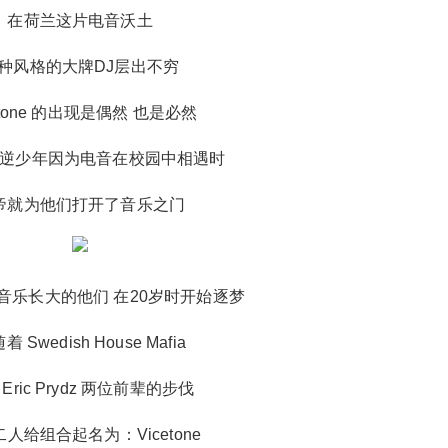
人生巅峰。 但这种走红方式，已经启迪了后来
在荷兰这片电音沃土
者。 看到这张照片，或许街边卖西瓜的老大爷都
能用蹩脚的英文说出他的名字：“这不是挨轮蜗壳
种风格的大牌DJ层出不穷
儿吗！” 然而 Alan Walker 的《Faded》在2016年
etone 的出现是偶然 也是必然
炸翻全球的时候，还没多少人认识这初出茅庐的
小伙子。不过他走红的套路，却是跟前辈 Tobu
逆少年因为电音在校园中相遇时
十分相似。 同样是在各种视频BGM中脱颖而出的
《Faded》，不仅在当时拿到了32国 iTunes 冠军
帝就为他们打开了音乐之门
以及21国流行单曲榜头十名，还进入了 Spotify
全球榜前十名。其余榜单例如：欧洲十个国家单
曲榜冠军，英国单曲榜前十位，澳大利亚单曲榜
亚军，美国公告牌大热单曲榜，全球Shazam榜连
音乐长大的他们 在20岁时开始逐梦
续7周冠军，欧洲电台连续6周冠军… 相较于 Tob
u 在国内昙花一现的火热，Alan Walker 的处女秀
着 Swedish House Mafia
不仅吸引了全世界的目光，还开启了中国电音文
Eric Prydz 两位前辈的步伐
化的新阶段。 虽然许多电音爱好者瞧不上这首横
空出世，甚至有点取巧的爆红歌曲，但并不妨碍
人给组合起名为：Vicetone
《Faded》以及 Alan Walker 的成功。 从那时开