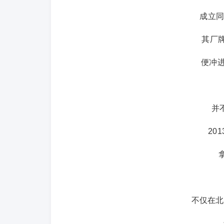
成立同
其厂牌
便冲进
并
20
不仅在北