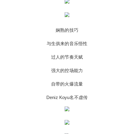
2
5
10
元
元
元
20
50
自定义
元
元
6位以上
娴熟的技巧
¥
6位以上
与生俱来的音乐悟性
您没有权限发布内容，请购买会员或者提升权
过人的节奏天赋
限。
微信支付
忘记密码？
找回
已有帐号？
登录
强大的控场能力
社交帐号直接登录
微信支付
自带的火爆流量
立刻支付
QQ登录
微博登录
Deniz Koyu名不虚传
立刻支付