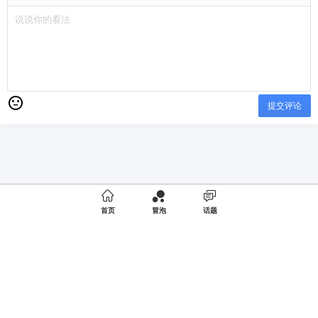
提交评论

首页
冒泡
话题
Copyright © 2019
成都夜店
版权所有
商务合作
京ICP备19052520号