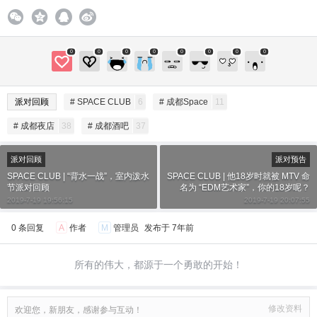
0
0
0
0
0
0
0
0
派对回顾
# SPACE CLUB
6
# 成都Space
11
# 成都夜店
38
# 成都酒吧
37
派对回顾
派对预告
SPACE CLUB | “背水一战”，室内泼水
SPACE CLUB | 他18岁时就被 MTV 命
节派对回顾
名为 “EDM艺术家”，你的18岁呢？
2019-7-19 19:56:15
2019-7-19 20:07:55
0 条回复
A
作者
M
管理员
发布于
7年前
所有的伟大，都源于一个勇敢的开始！
修改资料
欢迎您，新朋友，感谢参与互动！