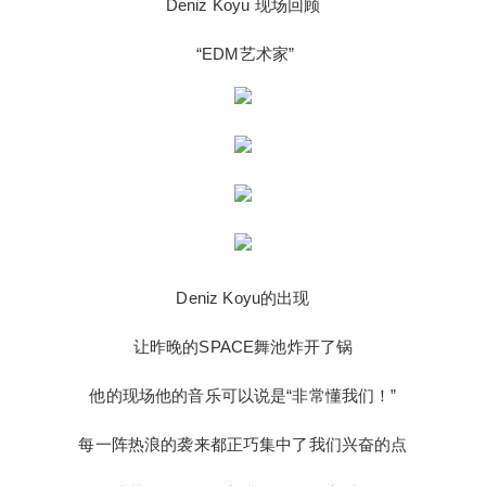
Deniz Koyu 现场回顾
iz Koyu的出现 让昨晚的SPACE舞池炸开了锅 他的
现场他的音乐可以说是“非常懂我们！” 每一阵热浪
“EDM艺术家”
的袭来都正巧集中了我们兴奋的点 他很清楚的知道
下一刻我们需要的音乐是什么 毫无疑问，Deniz Ko
yu昨晚做好了充足的准备 当音乐响起，你就被他创
造的电音世界牢牢吸引 全场set完美把控了整个舞池
让粉丝的情绪达到最高点 娴熟的技巧 与生俱来的音
扫描二维码继续阅读
乐悟性 过人的节奏天赋 强大的控场能力 自带的火
爆流量 Deniz Koyu名不虚传 演出后，亲和力爆棚的
Deniz Koyu 还进行了一波宠粉放送 对粉丝的合影来
者不拒 SPACE CLUB X 就要你开心 关于博主：成
Deniz Koyu的出现
都夜店网站站长，经常出没于成都各大夜店，和每
个夜店都有点关系，如果你有关于夜店座位预定、
让昨晚的SPACE舞池炸开了锅
酒的价格、消费情况、卡座预定，包房预定、举办
生日Party等相关的问题可以打我电话或加我微信咨
他的现场他的音乐可以说是“非常懂我们！”
询，电话(同微信)：13160091238，或者扫描下方
每一阵热浪的袭来都正巧集中了我们兴奋的点
二维码加我微信，本人会在能力范围内给予你最大
的帮助。博主还可以提供成都各个夜店的预定服