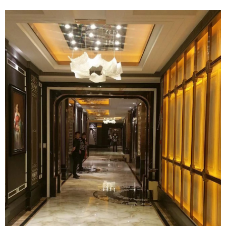
给undefined打赏
付费内容
2
5
10
元
元
元
20
50
自定义
元
元
6位以上
¥
6位以上
您没有权限发布内容，请购买会员或者提升权
限。