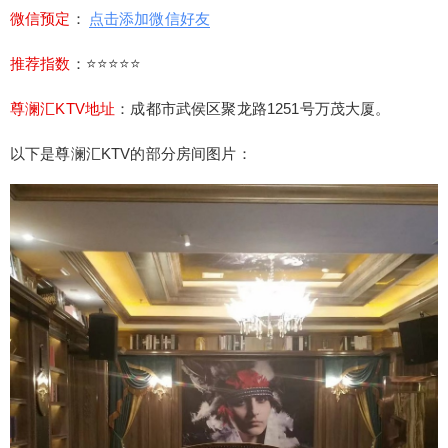
微信预定
：
点击添加微信好友
推荐指数
：⭐⭐⭐⭐⭐
尊澜汇KTV地址
：
成都市武侯区聚龙路1251号万茂大厦。
以下是尊澜汇KTV的部分房间图片：