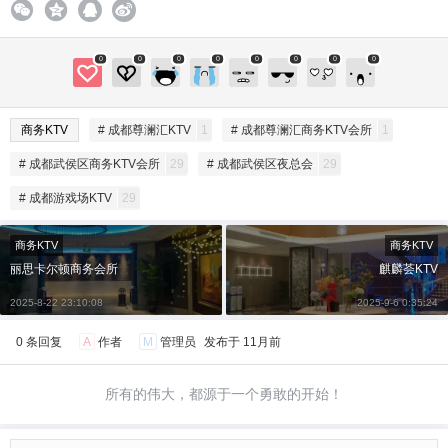
0
0
0
0
0
0
0
0
商务KTV
# 成都尊澜汇KTV
1
# 成都尊澜汇商务KTV会所
1
# 成都武侯区商务KTV会所
29
# 成都武侯区夜总会
29
# 成都游戏场KTV
29
商务KTV
商务KTV
丽思卡尔顿商务会所
麒麟荟KTV
2025-8-22 23:10:08
2025-9-6 0:35:24
0 条回复
A
作者
M
管理员
发布于
11月前
所有的伟大，都源于一个勇敢的开始！