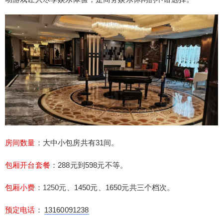
商务KTV会所，尊澜汇KTV有大中小31间豪华装修
的夜总会包房，每间包房都有独立的卫生间并且配
有进口的高档音响设备与曲库丰富的K歌系统，尊澜
汇KTV除了装修好以外，服务也很好，还有特色互
动游戏让人尽享娱乐体验，是商务娱乐休闲的不错
选择。 房间数量：大中小包房共有31间。 包厢开台
套餐：288元到598元不等。 包厢小费：1250元、1
扫描二维码继续阅读
450元、1650元共三个档次。 预定电话：13160091
238 微信预定：点击添加微信好友 推荐指数：⭐⭐⭐
⭐⭐ 尊澜汇KTV地址：成都市武侯区聚龙路1251号
万茂大厦。 以下是尊澜汇KTV的部分房间图片：
房间数量
：大中小包房共有31间。
包厢开台套餐
：288元到598元不等。
包厢小费
：1250元、
1450元
、
1650元共三个档次。
预定电话
：
13160091238