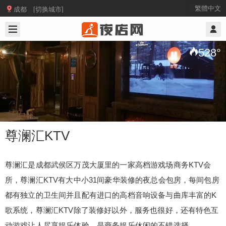

繁體中文
成都 [切换城市]
2025/8/22
@ 成都夜店网
528
°
尊澜汇KTV
尊澜汇是成都武侯区万茂大厦里的一家高档游戏场商务KTV会
所，尊澜汇KTV有大中小31间豪华装修的夜总会包房，每间包房
尊澜汇KTV
都有独立的卫生间并且配有进口的高档音响设备与曲库丰富的K
歌系统，尊澜汇KTV除了装修好以外，服务也很好，还有特色互
尊澜汇是成都武侯区万茂大厦里的一家高档游戏场
动游戏让人尽享娱乐体验，是商务娱乐休闲的不错选择。