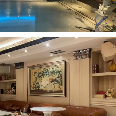
丽思卡尔顿商务会所
微信支付
忘记密码？
找回
已有帐号？
登录
丽思卡尔顿商务会所是成都青羊区春熙路商圈富
力大厦销售中心里的一家高档游戏场商务KTV会
社交帐号直接登录
微信支付
立刻支付
所，丽思卡尔顿商务会所有大中小39间豪华装修
的夜总会包房，每间包房都是精心设计，包厢还
QQ登录
微博登录
微信登录
立刻支付
配有高档的进口音响设备以及K歌设备，是商务娱
乐休闲的不错选择。 房间数量：大中小包房共有
39间。 包厢开台套餐：298元到598元不等。 包
厢小费：1200元、1400元、1600元共三个档次。
扫描二维码继续阅读
预定电话：13160091238 微信预定：点击添加微
信好友 推荐指数：⭐⭐⭐⭐⭐ 丽思卡尔顿商务会所
地址：成都市青羊区顺城大街富力大厦销售中心3
楼。 以下是丽思卡尔顿商务会所的部分房间图
片：