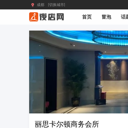

成都 [切换城市]
首页
冒泡
话
丽思卡尔顿商务会所