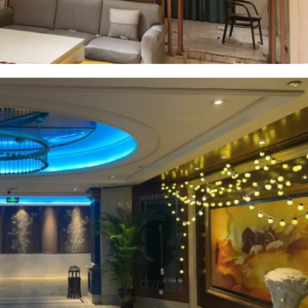
2025/8/22
@ 成都夜店网
给undefined打赏
付费内容
2
5
10
元
元
元
20
50
自定义
元
元
6位以上
¥
您没有权限发布内容，请购买会员或者提升权
6位以上
限。