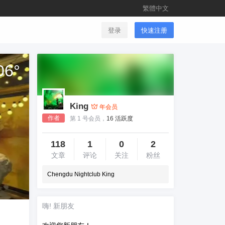
繁體中文
登录
快速注册
06
°
King
年会员
作者
第 1 号会员，
16 活跃度
118
1
0
2
文章
评论
关注
粉丝
Chengdu Nightclub King
嗨! 新朋友