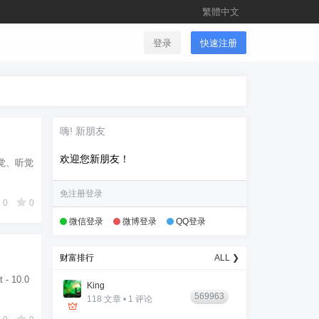
繁體中文
登录
快速注册
嗨! 新朋友
欢迎您新朋友！
觉、听觉
免注册登录
0
0
微信登录
微博登录
QQ登录
财富排行
ALL ❯
 10.0
King
569963
118 文章 • 1 评论