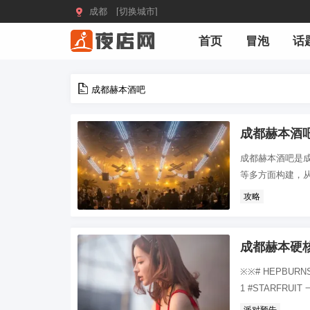

成都 [切换城市]
首页
冒泡
话
成都赫本酒吧
成都赫本酒吧
成都赫本酒吧是成
等多方面构建，从
攻略
成都赫本硬
※※# HEPBURN
1 #STARFRUIT