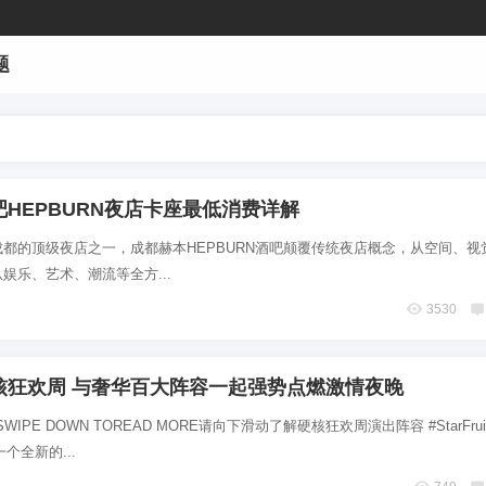
题
HEPBURN夜店卡座最低消费详解
都的顶级夜店之一，成都赫本HEPBURN酒吧颠覆传统夜店概念，从空间、视
娱乐、艺术、潮流等全方...
3530
核狂欢周 与奢华百大阵容一起强势点燃激情夜晚
SWIPE DOWN TOREAD MORE请向下滑动了解硬核狂欢周演出阵容 #StarFruit -
 一个全新的...