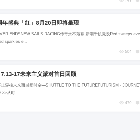
749
周年盛典「红」8月20日即将呈现
EVER ENDSNEW SAILS RACING传奇永不落幕 新潮千帆竞发Red sweeps every
d sparkles e...
504
 | 7.13-17未来主义派对首日回顾
6位以上
梭未来而感受时空—SHUTTLE TO THE FUTUREFUTURISM · JOURNEY
您没有权限发布内容，请购买会员或者提升权
19 >>从时...
6位以上
限。
470
忘记密码？
找回
已有帐号？
登录
社交帐号直接登录