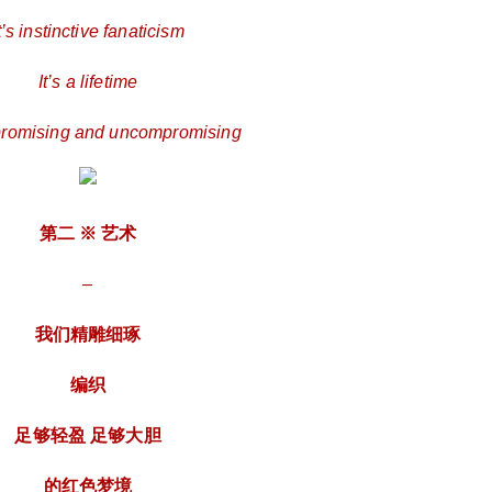
T – We are elaborate Weaving Lightweight and b
t’s instinctive fanaticism
old enough Red Dream 第三 ※ 潮流 – 我们直抵
纯粹 用「红」占据视线主色调 大胆地出现在人们
It’s a lifetime
的视野里 THREE ※ TREND – We go straight to
purity Use “Red” to occupy the main tone of the li
omising and uncompromising
ne of sight Be bold in people’s vision 第四 ※ 文
化 – 我们用以「红」为代表的 东方美学 席卷着每
一颗跳动的心脏中 最为原始的情感 FOUR ※ CU
第二 ※ 艺术
LTURE – We are represented by “Red” Oriental
Aesthetics Sweeping through every beating hear
–
t The most primitive emotions 第五 ※ 跨界 – 我
们如此跨界 融合-渗透-创造 意义迭加意义 感受分
我们精雕细琢
裂感受 FIVE ※ TRANSBOUNDARY – We are s
o cross-border Fusion-infiltration-creation Super
编织
position of meaning Sensory schizophrenia # 03
WONDERFUL IS COMING 详细内容即将揭秘 敬
足够轻盈 足够大胆
请期待 关于博主：成都夜店网站站长，经常出没
于成都各大夜店，和每个夜店都有点关系，如果
的红色梦境