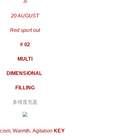
※
20 AUGUST
Red spurt out
2019/8/13
@ 成都夜店网
# 02
MULTI
DIMENSIONAL
给undefined打赏
FILLING
付费内容
2
5
10
元
元
元
多维度充盈
20
50
自定义
元
元
6位以上
¥
6位以上
cism, Warmth, Agitation
KEY
您没有权限发布内容，请购买会员或者提升权
成都赫本一周年盛典「红」8月
限。