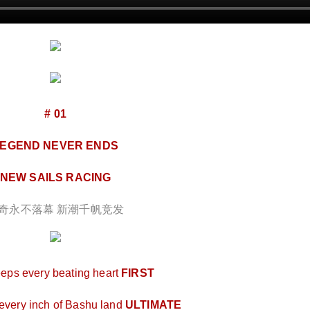
# 01
EGEND NEVER ENDS
NEW SAILS RACING
奇永不落幕 新潮千帆竞发
ps every beating heart
FIRST
every inch of Bashu land
ULTIMATE