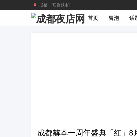

成都 [切换城市]
首页
冒泡
话
成都赫本一周年盛典「红」8