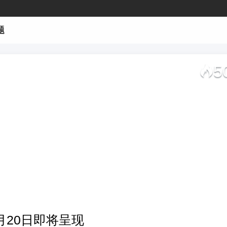
题
5
月20日即将呈现