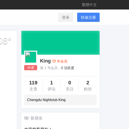
繁體中文
登录
快速注册
08
°
King
年会员
作者
第 1 号会员，
0 活跃度
119
1
0
2
文章
评论
关注
粉丝
Chengdu Nightclub King
嗨! 新朋友