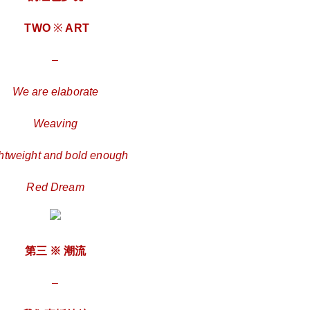
你有关于夜店座位预定、酒的价格、消费情况、
TWO
※
ART
卡座预定，包房预定、举办生日Party等相关的问
题可以打我电话或加我微信咨询，电话(同微信)：
–
13160091238，或者扫描下方二维码加我微信，
本人会在能力范围内给予你最大的帮助。博主还
We are elaborate
可以提供成都各个夜店的预定服务。
Weaving
htweight and bold enough
Red Dream
第三 ※ 潮流
–