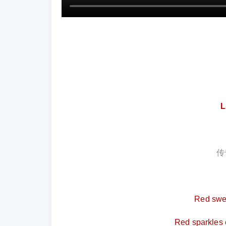
L
传
Red swee
Red sparkles 