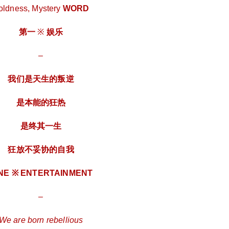
20日即将呈现
oldness, Mystery
WORD
第一
※
娱乐
微信支付
忘记密码？
找回
已有帐号？
登录
# 01 LEGEND NEVER ENDS NEW SAILS RACI
–
社交帐号直接登录
NG 传奇永不落幕 新潮千帆竞发 Red sweeps ev
微信支付
立刻支付
ery beating heart FIRST Red sparkles every inch
我们是天生的叛逆
QQ登录
微博登录
微信登录
of Bashu land ULTIMATE 红色巨浪勃发 激发原
立刻支付
始疯狂 ※ 2019-08-20 红 喷薄而出 – The bloomi
是本能的狂热
ng of red giant waves Will inspire primitive madn
ess ※ 20 AUGUST Red spurt out # 02 MULTI DI
是终其一生
MENSIONAL FILLING 多维度充盈 Fanaticism,
扫描二维码继续阅读
Warmth, Agitation KEY Boldness, Mystery WOR
狂放不妥协的自我
D 第一 ※ 娱乐 – 我们是天生的叛逆 是本能的狂
热 是终其一生 狂放不妥协的自我 ONE ※ ENTE
NE ※ ENTERTAINMENT
RTAINMENT – We are born rebellious It’s instinc
–
tive fanaticism It’s a lifetime Uncompromising an
d uncompromising 第二 ※ 艺术 – 我们精雕细琢
We are born rebellious
编织 足够轻盈 足够大胆 的红色梦境 TWO ※ AR