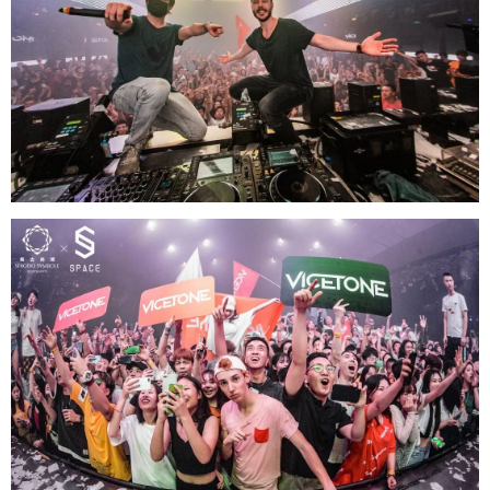
NE现场回顾 00：30 Vicetone 抵达SPACE舞台 在
狂热尖叫声中，正式开启了当晚的狂欢 始于颜值，
陷于才华 他们的到来，让所有RAVER彻底“沦陷” V
神的开场瞬间汇聚所有热情 扎实的制作功底和强悍
的带动力炸翻全场 舞台上火力全开将 BPM 燃至 15
0 以上 舞池栏杆极具节奏的晃动 RAVER们情不自
禁地 跟着节拍将快乐进行到底 如果没经历过他们的
扫描二维码继续阅读
现场 永远无法预估电音所蕴含的能量 这晚的SPAC
E CLUB 比想象中的还要爆炸 V神的宠粉从来不是
说说而已 演出结束后，粉丝的热情仍然不减 还没来
得及休息，便于粉丝亲切合影 SPACE CLUB X 就
要你开心 关于博主：成都夜店网站站长，经常出没
于成都各大夜店，和每个夜店都有点关系，如果你
有关于夜店座位预定、酒的价格、消费情况、卡座
预定，包房预定、举办生日Party等相关的问题可以
打我电话或加我微信咨询，电话(同微信)：1316009
1238，或者扫描下方二维码加我微信，本人会在能
力范围内给予你最大的帮助。博主还可以提供成都