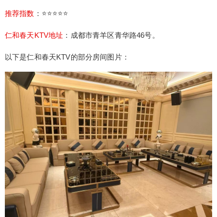
推荐指数
：⭐⭐⭐⭐⭐
仁和春天KTV地址
：
成都市青羊区青华路46号。
以下是仁和春天KTV的部分房间图片：
给undefined打赏
付费内容
2
5
10
元
元
元
20
50
自定义
元
元