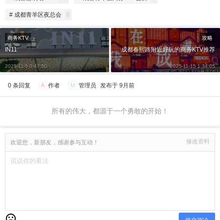
# 成都青羊区夜总会
6
商务KTV
攻略
IN11
成都春熙路附近好玩的商务KTV推荐
2025-11-5 0:47:50
2025-11-15 1:34:05
0 条回复
A
作者
M
管理员
发布于
9月前
所有的伟大，都源于一个勇敢的开始！
修改资料
欢迎您，新朋友，感谢参与互动！