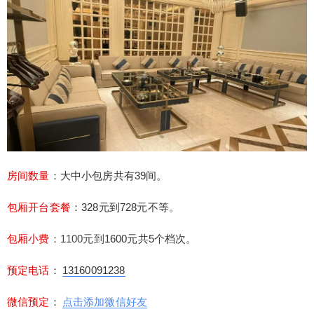
游戏商务KTV会所，仁和春天KTV有大中小39间装
修豪华的夜总会包房，每间包房都配有高端的进口
音响设备以及曲库丰富的点歌系统，是商务娱乐休
闲的不错去处。 房间数量：大中小包房共有39间。
包厢开台套餐：328元到728元不等。 包厢小费：1
100元到1600元共5个档次。 预定电话：13160091
238 微信预定：点击添加微信好友 推荐指数：⭐⭐⭐
扫描二维码继续阅读
⭐⭐ 仁和春天KTV地址：成都市青羊区青华路46
号。 以下是仁和春天KTV的部分房间图片：
房间数量
：大中小包房共有39间。
包厢开台套餐
：328元到728元不等。
包厢小费
：1100元到
1600元共5个档次。
预定电话
：
13160091238
微信预定
：
点击添加微信好友