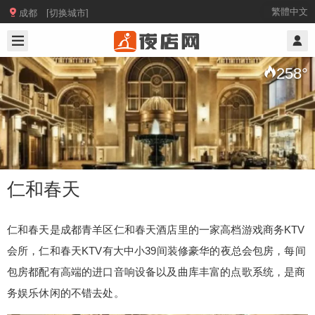

繁體中文
成都 [切换城市]
2025/11/05
@ 成都夜店网
258
°
仁和春天
仁和春天是成都青羊区仁和春天酒店里的一家高档游戏商务KTV
会所，仁和春天KTV有大中小39间装修豪华的夜总会包房，每间
仁和春天
包房都配有高端的进口音响设备以及曲库丰富的点歌系统，是商
务娱乐休闲的不错去处。
仁和春天是成都青羊区仁和春天酒店里的一家高档