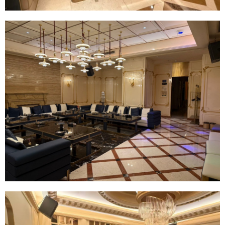
6位以上
¥
6位以上
您没有权限发布内容，请购买会员或者提升权
限。
微信支付
忘记密码？
找回
已有帐号？
登录
社交帐号直接登录
微信支付
立刻支付
QQ登录
微博登录
立刻支付