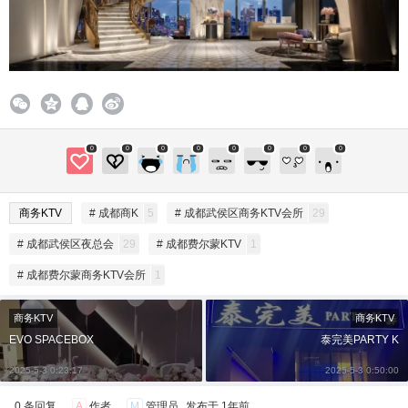
0
0
0
0
0
0
0
0
商务KTV
# 成都商K
5
# 成都武侯区商务KTV会所
29
# 成都武侯区夜总会
29
# 成都费尔蒙KTV
1
# 成都费尔蒙商务KTV会所
1
商务KTV
商务KTV
EVO SPACEBOX
泰完美PARTY K
2025-5-3 0:23:17
2025-5-3 0:50:00
0 条回复
A
作者
M
管理员
发布于
1年前