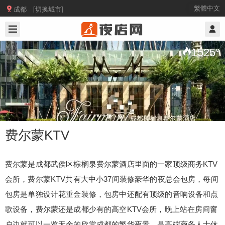

繁體中文
成都 [切换城市]
2025/5/03
@ 成都夜店网
1525
°
费尔蒙KTV
费尔蒙是成都武侯区棕榈泉费尔蒙酒店里面的一家顶级商务KTV
会所，费尔蒙KTV共有大中小37间装修豪华的夜总会包房，每间
费尔蒙KTV
包房是单独设计花重金装修，包房中还配有顶级的音响设备和点
歌设备，
费尔蒙还是成都少有的高空KTV会所，
晚上站在房间窗
费尔蒙是成都武侯区棕榈泉费尔蒙酒店里面的一家
户边就可以一览无余的欣赏成都的繁华夜景，是高端商务人士休