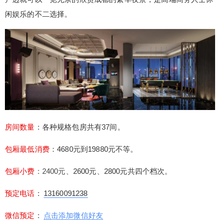
顶级商务KTV会所，费尔蒙KTV共有大中小37间装
闲娱乐的不二选择。
修豪华的夜总会包房，每间包房是单独设计花重金
装修，包房中还配有顶级的音响设备和点歌设备，
费尔蒙还是成都少有的高空KTV会所，晚上站在房
间窗户边就可以一览无余的欣赏成都的繁华夜景，
是高端商务人士休闲娱乐的不二选择。 房间数量：
各种规格包房共有37间。 包厢最低消费：4680元到
扫描二维码继续阅读
19880元不等。 包厢小费：2400元、2600元、280
0元共四个档次。 预定电话：13160091238 微信预
定：点击添加微信好友 推荐指数：⭐⭐⭐⭐⭐ 费尔蒙
房间数量
：各种规格包房共有37间。
KTV地址：成都市武侯区天府大道中段269号。 以
下是费尔蒙KTV的部分房间图片和视频：
包厢最低消费
：4680元到19880元不等。
包厢小费
：2400元、
2600元
、
2800元共四个档次。
预定电话
：
13160091238
微信预定
：
点击添加微信好友