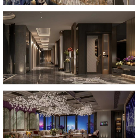
您没有权限发布内容，请购买会员或者提升权
限。
微信支付
忘记密码？
找回
已有帐号？
登录
社交帐号直接登录
微信支付
立刻支付
QQ登录
微博登录
立刻支付