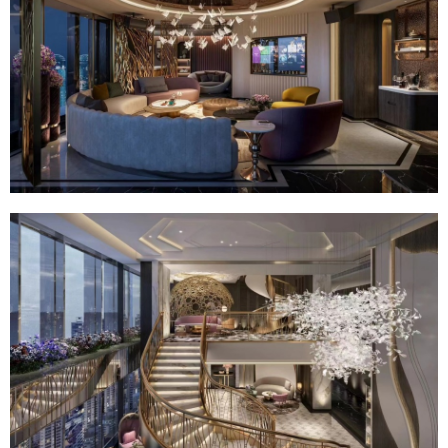
给undefined打赏
付费内容
2
5
10
元
元
元
20
50
自定义
元
元
6位以上
¥
6位以上