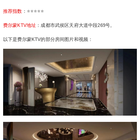
推荐指数
：⭐⭐⭐⭐⭐
费尔蒙KTV地址
：
成都市武侯区天府大道中段269号。
以下是
费尔蒙
KTV
的部分房间图片和视频：