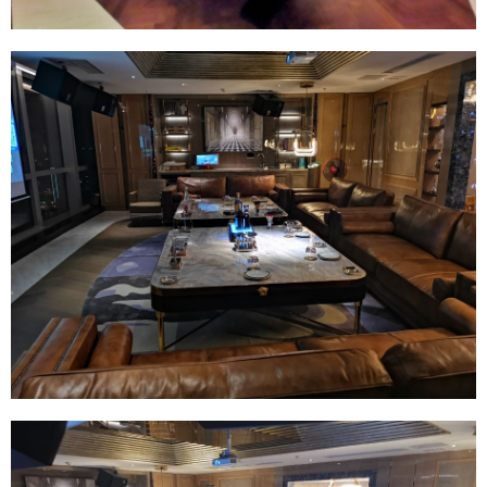
给undefined打赏
付费内容
2
5
10
元
元
元
20
50
自定义
元
元
6位以上
¥
6位以上