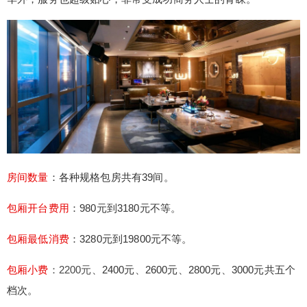
的一家顶级商务KTV会所，明宇豪雅KTV拥有39间
豪华夜总会包房，其中三楼主要是大中小包房，四
楼是少量的私密包房，48楼是VIP豪华夜景包房，
是成都唯一的高层KTV会所，明宇豪雅KTV除了装
修豪华外，服务也超级贴心，非常受成功商务人士
的青睐。 房间数量：各种规格包房共有39间。 包厢
开台费用：980元到3180元不等。 包厢最低消费：
扫描二维码继续阅读
3280元到19800元不等。 包厢小费：2200元、240
0元、2600元、2800元、3000元共五个档次。 预定
电话：13160091238 微信预定：点击添加微信好友
房间数量
：各种规格包房共有39间。
推荐指数：⭐⭐⭐⭐⭐ 明宇豪雅KTV地址：成都市锦
江区东大街紫东楼段35号明宇金融广场21层。 以下
包厢开台费用
：980元到3180元不等。
是明宇豪雅KTV的部分房间图片和视频：
包厢最低消费
：3280元到19800元不等。
包厢小费
：2200元、
2400元
、
2600元
、
2800元
、
3000元共五个
档次。