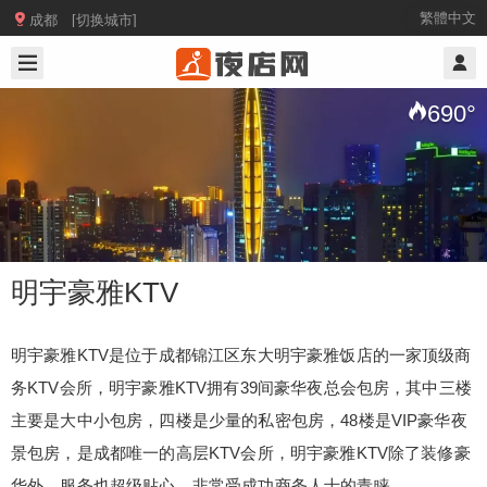

繁體中文
成都 [切换城市]
2024/8/06
@ 成都夜店网
690
°
明宇豪雅KTV
明宇豪雅KTV是位于成都锦江区东大明宇豪雅饭店的一家顶级商
务KTV会所，
明宇豪雅KTV拥有39间豪华夜总会包房，其中三楼
明宇豪雅KTV
主要是大中小包房，四楼是少量的私密包房，48楼是VIP豪华夜
景包房，是成都唯一的高层KTV会所，明宇豪雅KTV除了装修豪
明宇豪雅KTV是位于成都锦江区东大明宇豪雅饭店
华外，服务也超级贴心，非常受成功商务人士的青睐。