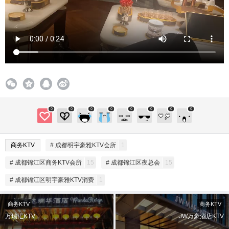
0
0
0
0
0
0
0
0
商务KTV
# 成都明宇豪雅KTV会所
1
# 成都锦江区商务KTV会所
15
# 成都锦江区夜总会
15
# 成都锦江区明宇豪雅KTV消费
1
商务KTV
商务KTV
万瑞汇KTV
JW万豪酒店KTV