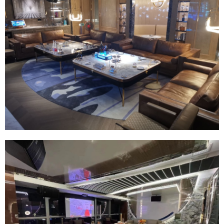
您没有权限发布内容，请购买会员或者提升权
限。
微信支付
忘记密码？
找回
已有帐号？
登录
社交帐号直接登录
微信支付
立刻支付
QQ登录
微博登录
立刻支付