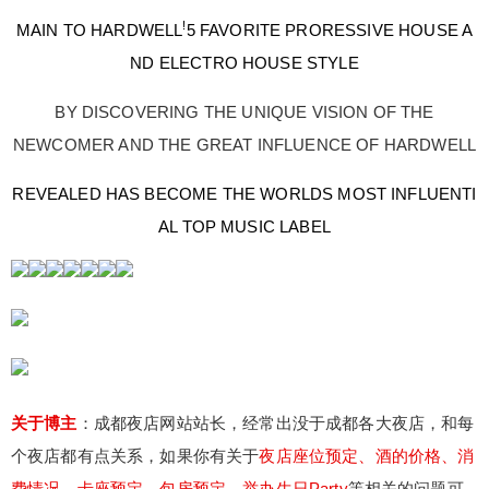
位预定、酒的价格、消费情况、卡座预定，包房预
给undefined打赏
!
MAIN TO HARDWELL
5 FAVORITE PRORESSIVE HOUSE A
定、举办生日Party等相关的问题可以打我电话或加
ND ELECTRO HOUSE STYLE
我微信咨询，电话(同微信)：13160091238，或者
付费内容
2
5
10
元
元
元
扫描下方二维码加我微信，本人会在能力范围内给
BY DISCOVERING THE UNIQUE VISION OF THE
予你最大的帮助。博主还可以提供成都各个夜店的
20
50
自定义
元
元
NEWCOMER AND THE GREAT INFLUENCE OF HARDWELL
预定服务。
6位以上
REVEALED HAS BECOME THE WORLDS MOST INFLUENTI
¥
6位以上
AL TOP MUSIC LABEL
您没有权限发布内容，请购买会员或者提升权
限。
微信支付
忘记密码？
找回
已有帐号？
登录
社交帐号直接登录
微信支付
立刻支付
QQ登录
微博登录
关于博主
：成都夜店网站站长，经常出没于成都各大夜店，和每
立刻支付
个夜店都有点关系，如果你有关于
夜店座位预定、酒的价格、消
费情况、卡座预定，包房预定、举办生日Party
等相关的问题可