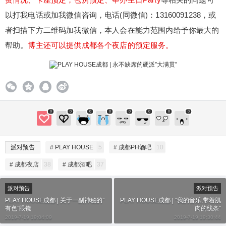
以打我电话或加我微信咨询，电话(同微信)：13160091238，或
者扫描下方二维码加我微信，本人会在能力范围内给予你最大的
帮助。
博主还可以提供成都各个夜店的预定服务。
0
0
0
0
0
0
0
0
派对预告
# PLAY HOUSE
5
# 成都PH酒吧
10
# 成都夜店
38
# 成都酒吧
37
派对预告
派对预告
PLAY HOUSE成都 | 关于一副神秘的”
PLAY HOUSE成都 | “我的音乐,带着肌
有色”眼镜
肉的线条”
2019-7-19 19:04:09
2019-7-19 19:30:44