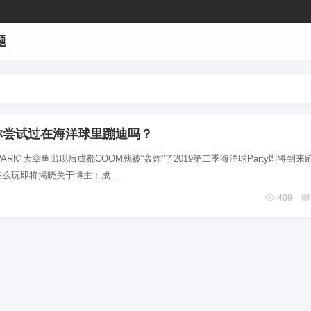
题
 你尝试过在海洋球里蹦迪吗？
 PARK"大章鱼出现后成都COOM就被“轰炸”了2019第二季海洋球Party即将到
么玩即将揭晓关于博主：成...
409