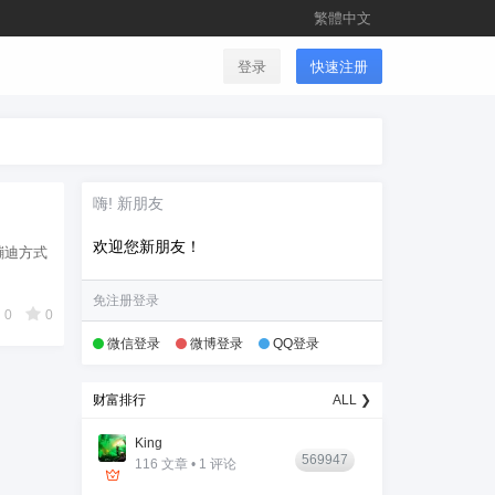
繁體中文
登录
快速注册
嗨! 新朋友
欢迎您新朋友！
来蹦迪方式
免注册登录
0
0
微信登录
微博登录
QQ登录
财富排行
ALL ❯
King
569947
116 文章 • 1 评论