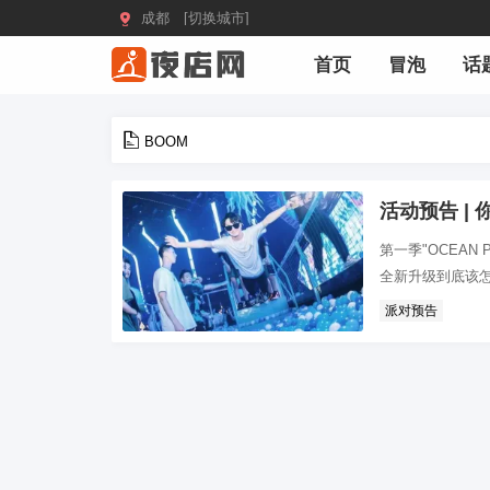

成都 [切换城市]
首页
冒泡
话
BOOM
活动预告 |
第一季"OCEAN
全新升级到底该怎
派对预告