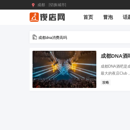

成都 [切换城市]
首页
冒泡
话
成都dna消费高吗
成都DNA
成都DNA酒吧是
最大的夜店Club
攻略