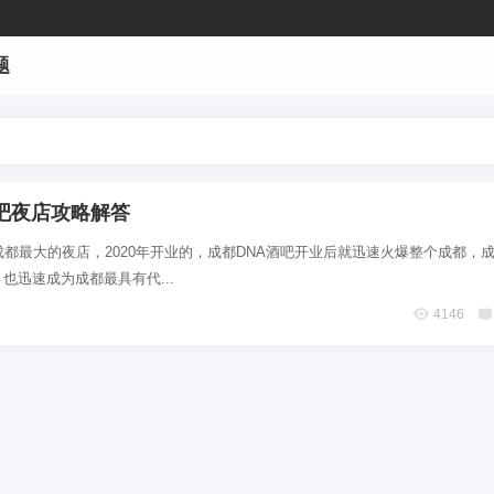
题
酒吧夜店攻略解答
成都最大的夜店，2020年开业的，成都DNA酒吧开业后就迅速火爆整个成都，
，也迅速成为成都最具有代...
4146