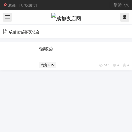

繁體中文
成都 [切换城市]
成都锦城荟夜总会
锦城荟
商务KTV
542
0
0