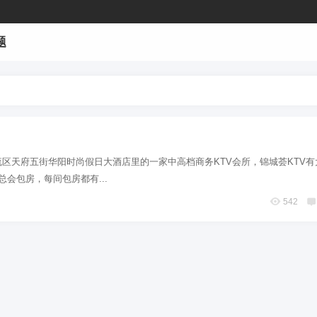
题
区天府五街华阳时尚假日大酒店里的一家中高档商务KTV会所，锦城荟KTV有
总会包房，每间包房都有...
542