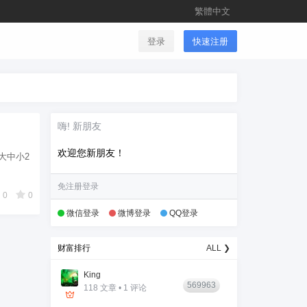
繁體中文
登录
快速注册
嗨! 新朋友
欢迎您新朋友！
大中小2
免注册登录
0
0
微信登录
微博登录
QQ登录
财富排行
ALL ❯
King
569963
118 文章 • 1 评论