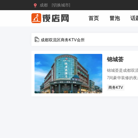

成都 [切换城市]
首页
冒泡
话
成都双流区商务KTV会所
锦城荟
锦城荟是成都双流
7间豪华装修的夜
商务KTV