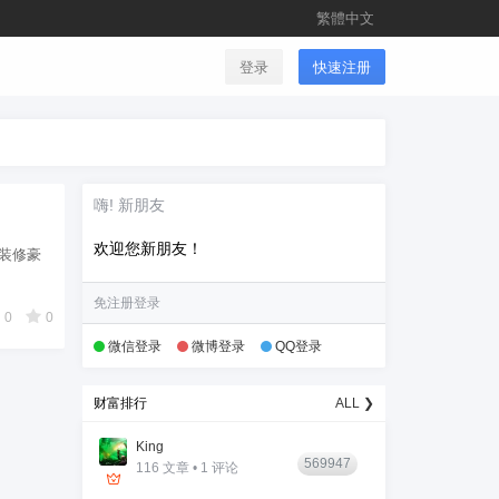
繁體中文
登录
快速注册
嗨! 新朋友
欢迎您新朋友！
间装修豪
免注册登录
0
0
微信登录
微博登录
QQ登录
财富排行
ALL ❯
King
569947
116 文章 • 1 评论