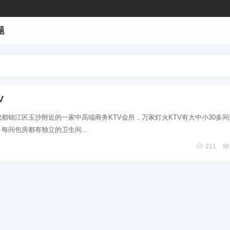
题
V
成都锦江区玉沙附近的一家中高端商务KTV会所，万家灯火KTV有大中小30多
每间包房都有独立的卫生间...
211