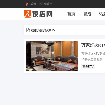

成都 [切换城市]
首页
冒泡
话
成都万家灯火KTV
万家灯火KT
万家灯火KTV是
华的夜总会包房，
商务KTV